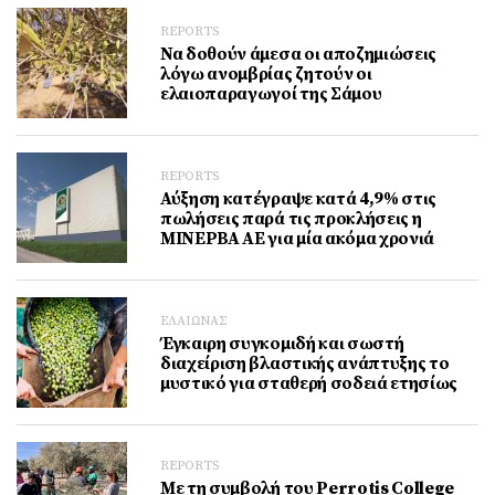
REPORTS
Να δοθούν άμεσα οι αποζημιώσεις
λόγω ανομβρίας ζητούν οι
ελαιοπαραγωγοί της Σάμου
REPORTS
Αύξηση κατέγραψε κατά 4,9% στις
πωλήσεις παρά τις προκλήσεις η
ΜΙΝΕΡΒΑ ΑΕ για μία ακόμα χρονιά
ΕΛΑΙΩΝΑΣ
Έγκαιρη συγκομιδή και σωστή
διαχείριση βλαστικής ανάπτυξης το
μυστικό για σταθερή σοδειά ετησίως
REPORTS
Με τη συμβολή του Perrotis College