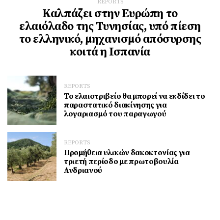
REPORTS
Καλπάζει στην Ευρώπη το
ελαιόλαδο της Τυνησίας, υπό πίεση
το ελληνικό, μηχανισμό απόσυρσης
κοιτά η Ισπανία
REPORTS
Το ελαιοτριβείο θα μπορεί να εκδίδει το
παραστατικό διακίνησης για
λογαριασμό του παραγωγού
REPORTS
Προμήθεια υλικών δακοκτονίας για
τριετή περίοδο με πρωτοβουλία
Ανδριανού