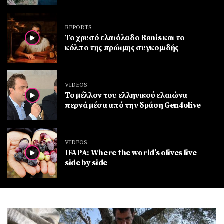
REPORTS
Το χρυσό ελαιόλαδο Ranis και το
κόλπο της πρώιμης συγκομιδής
VIDEOS
Το μέλλον του ελληνικού ελαιώνα
περνά μέσα από την δράση Gen4olive
VIDEOS
IFAPA: Where the world’s olives live
side by side