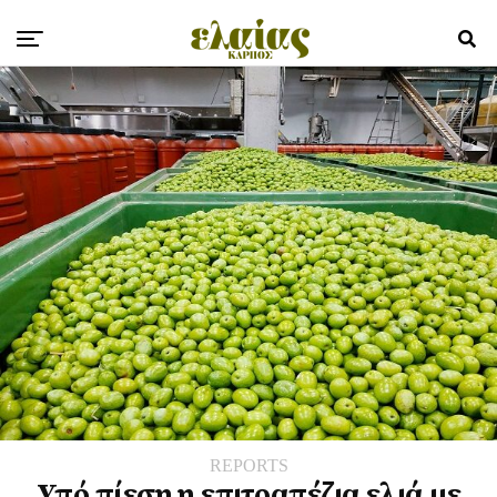
REPORTS
Υπό πίεση η επιτραπέζια ελιά με