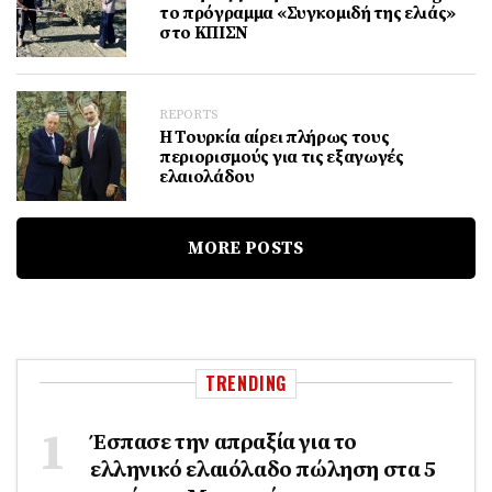
το πρόγραμμα «Συγκομιδή της ελιάς»
στο ΚΠΙΣΝ
REPORTS
Η Τουρκία αίρει πλήρως τους
περιορισμούς για τις εξαγωγές
ελαιολάδου
MORE POSTS
TRENDING
Έσπασε την απραξία για το
ελληνικό ελαιόλαδο πώληση στα 5