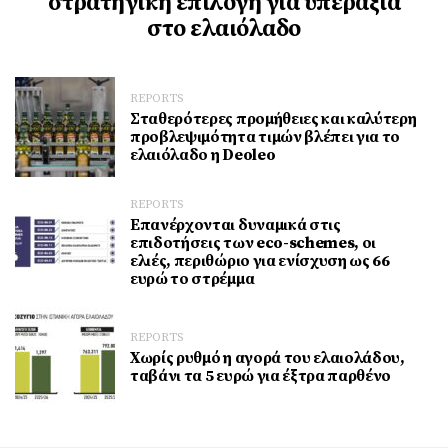
στρατηγική επιλογή για υπεραξία
στο ελαιόλαδο
REPORTS
Σταθερότερες προμήθειες και καλύτερη
προβλεψιμότητα τιμών βλέπει για το
ελαιόλαδο η Deoleo
REPORTS
Επανέρχονται δυναμικά στις
επιδοτήσεις των eco-schemes, οι
ελιές, περιθώριο για ενίσχυση ως 66
ευρώ το στρέμμα
REPORTS
Χωρίς ρυθμό η αγορά του ελαιολάδου,
ταβάνι τα 5 ευρώ για έξτρα παρθένο