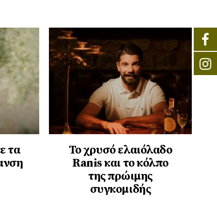
ε τα
Το χρυσό ελαιόλαδο
πανση
Ranis και το κόλπο
της πρώιμης
συγκομιδής