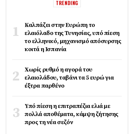
TRENDING
Καλπάζει στην Ευρώπη το
ελαιόλαδο της Τυνησίας, υπό πίεση
το ελληνικό, μηχανισμό απόσυρσης
κοιτά η Ισπανία
Χωρίς ρυθμό η αγορά του
ελαιολάδου, ταβάνι τα 5 ευρώ για
έξτρα παρθένο
Υπό πίεση η επιτραπέζια ελιά με
πολλά αποθέματα, κάμψη ζήτησης
προς τη νέα σεζόν