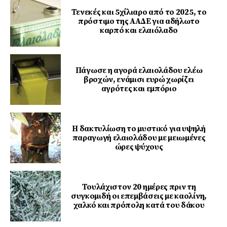
Τενεκές και 5χίλιαρο από το 2025, το
πρόστιμο της ΑΑΔΕ για αδήλωτο
καρπό και ελαιόλαδο
Πάγωσε η αγορά ελαιολάδου ελέω
βροχών, ενάμισι ευρώ χωρίζει
αγρότες και εμπόριο
Η δακτυλίωση το μυστικό για υψηλή
παραγωγή ελαιολάδου με μειωμένες
ώρες ψύχους
Τουλάχιστον 20 ημέρες πριν τη
συγκομιδή οι επεμβάσεις με καολίνη,
χαλκό και πρόπολη κατά του δάκου