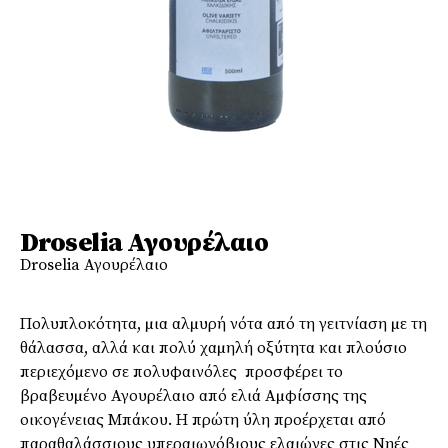
Droselia Αγουρέλαιο
Droselia Αγουρέλαιο
Πολυπλοκότητα, µια αλµυρή νότα από τη γειτνίαση µε τη
θάλασσα, αλλά και πολύ χαµηλή οξύτητα και πλούσιο
περιεχόµενο σε πολυφαινόλες προσφέρει το
βραβευµένο Αγουρέλαιο από ελιά Αµφίσσης της
οικογένειας Μπάκου. Η πρώτη ύλη προέρχεται από
παραθαλάσσιους υπεραιωνόβιους ελαιώνες στις Νηές