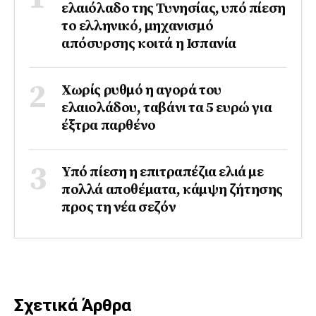
ελαιόλαδο της Τυνησίας, υπό πίεση
το ελληνικό, μηχανισμό
απόσυρσης κοιτά η Ισπανία
Χωρίς ρυθμό η αγορά του
ελαιολάδου, ταβάνι τα 5 ευρώ για
έξτρα παρθένο
Υπό πίεση η επιτραπέζια ελιά με
πολλά αποθέματα, κάμψη ζήτησης
προς τη νέα σεζόν
Σχετικά Άρθρα