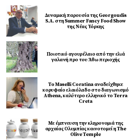
Δυναμική παρουσία της Georgoudis
S.A. στη Summer Fancy Food Show
της Νέας Υόρκης
Ποιοτικό αγουρέλαιο από την ελιά
γαλανή προ του Άθω περιοχής
To Maselli Coratina αναδείχθηκε
κορυφαίο ελαιόλαδο στο διαγωνισμό
Athena, καλύτερο ελληνικό το Terra
Creta
Με έμπνευση την κληρονομιά της
αρχαίας Ολυμπίας καινοτομεί η The
Olive Temple