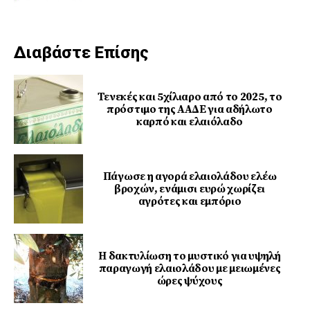
Διαβάστε Επίσης
Τενεκές και 5χίλιαρο από το 2025, το
πρόστιμο της ΑΑΔΕ για αδήλωτο
καρπό και ελαιόλαδο
Πάγωσε η αγορά ελαιολάδου ελέω
βροχών, ενάμισι ευρώ χωρίζει
αγρότες και εμπόριο
Η δακτυλίωση το μυστικό για υψηλή
παραγωγή ελαιολάδου με μειωμένες
ώρες ψύχους