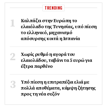
TRENDING
Καλπάζει στην Ευρώπη το
ελαιόλαδο της Τυνησίας, υπό πίεση
το ελληνικό, μηχανισμό
απόσυρσης κοιτά η Ισπανία
Χωρίς ρυθμό η αγορά του
ελαιολάδου, ταβάνι τα 5 ευρώ για
έξτρα παρθένο
Υπό πίεση η επιτραπέζια ελιά με
πολλά αποθέματα, κάμψη ζήτησης
προς τη νέα σεζόν