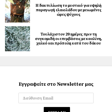
Η δακτυλίωση το μυστικό για υψηλή
παραγωγή ελαιολάδου με μειωμένες
ώρες ψύχους
Τουλάχιστον 20 ημέρες πριν τη
συγκομιδή οι επεμβάσεις με καολίνη,
χαλκό και πρόπολη κατά του δάκου
Εγγραφείτε στο Newsletter μας