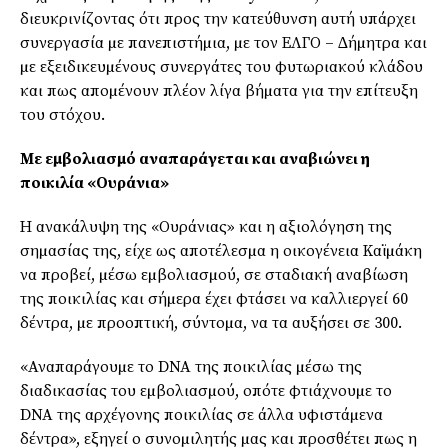
διευκρινίζοντας ότι προς την κατεύθυνση αυτή υπάρχει
συνεργασία µε πανεπιστήµια, µε τον ΕΛΓΟ – ∆ήµητρα και
µε εξειδικευµένους συνεργάτες του φυτωριακού κλάδου
και πως αποµένουν πλέον λίγα βήµατα για την επίτευξη
του στόχου.
Με εμβολιασμό αναπαράγεται και αναβιώνει η
ποικιλία «Ουράνια»
Η ανακάλυψη της «Ουράνιας» και η αξιολόγηση της
σηµασίας της, είχε ως αποτέλεσµα η οικογένεια Καϊµάκη
να προβεί, µέσω εµβολιασµού, σε σταδιακή αναβίωση
της ποικιλίας και σήµερα έχει φτάσει να καλλιεργεί 60
δέντρα, µε προοπτική, σύντοµα, να τα αυξήσει σε 300.
«Αναπαράγουµε το DNA της ποικιλίας µέσω της
διαδικασίας του εµβολιασµού, οπότε φτιάχνουµε το
DNA της αρχέγονης ποικιλίας σε άλλα υφιστάµενα
δέντρα», εξηγεί ο συνοµιλητής µας και προσθέτει πως η