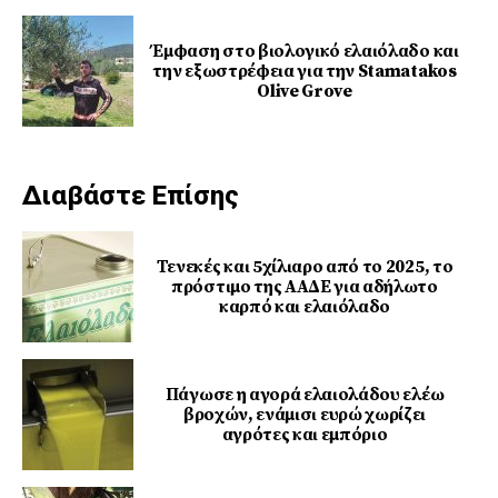
Έμφαση στο βιολογικό ελαιόλαδο και
την εξωστρέφεια για την Stamatakos
Olive Grove
Διαβάστε Επίσης
Τενεκές και 5χίλιαρο από το 2025, το
πρόστιμο της ΑΑΔΕ για αδήλωτο
καρπό και ελαιόλαδο
Πάγωσε η αγορά ελαιολάδου ελέω
βροχών, ενάμισι ευρώ χωρίζει
αγρότες και εμπόριο