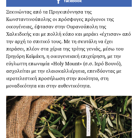
facebook
Ξεκινώντας από τα Πριγκιπόννησα της
Κωνσταντινούπολης οι πρόσφυγες πρόγονοι της
οικογένειας, έφτασαν στην Ουρανούπολη της
Χαλκιδικής και µε πολλή κόπο και µεράκι «έχτισαν» από
την αρχή το σπιτικό τους. Με τη σκυτάλη να έχει
περάσει, πλέον στα χέρια της τρίτης γενιάς, µέσω του
Γρηγόρη Καϊµάκη, η οικογενειακή επιχείρηση, µε την
εύγλωττη επωνυµία «Holy Mount» (σ.σ. Ιερό Βουνό),
ασχολείται µε την ελαιοκαλλιέργεια, επενδύοντας µε
ιεροτελεστική προσήλωση στην ποιότητα, στη
µοναδικότητα και στην αυθεντικότητα.