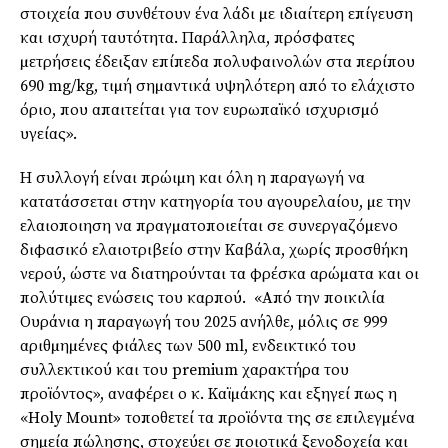
στοιχεία που συνθέτουν ένα λάδι µε ιδιαίτερη επίγευση
και ισχυρή ταυτότητα. Παράλληλα, πρόσφατες
µετρήσεις έδειξαν επίπεδα πολυφαινολών στα περίπου
690 mg/kg, τιµή σηµαντικά υψηλότερη από το ελάχιστο
όριο, που απαιτείται για τον ευρωπαϊκό ισχυρισµό
υγείας».
Η συλλογή είναι πρώιµη και όλη η παραγωγή να
κατατάσσεται στην κατηγορία του αγουρελαίου, µε την
ελαιοποιηση να πραγµατοποιείται σε συνεργαζόµενο
διφασικό ελαιοτριβείο στην Καβάλα, χωρίς προσθήκη
νερού, ώστε να διατηρούνται τα φρέσκα αρώµατα και οι
πολύτιµες ενώσεις του καρπού. «Από την ποικιλία
Ουράνια η παραγωγή του 2025 ανήλθε, µόλις σε 999
αριθµηµένες φιάλες των 500 ml, ενδεικτικό του
συλλεκτικού και του premium χαρακτήρα του
προϊόντος», αναφέρει ο κ. Καϊµάκης και εξηγεί πως η
«Holy Mount» τοποθετεί τα προϊόντα της σε επιλεγµένα
σηµεία πώλησης, στοχεύει σε ποιοτικά ξενοδοχεία και