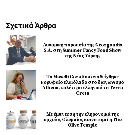
Σχετικά Άρθρα
Δυναμική παρουσία της Georgoudis
S.A. στη Summer Fancy Food Show
της Νέας Υόρκης
To Maselli Coratina αναδείχθηκε
κορυφαίο ελαιόλαδο στο διαγωνισμό
Athena, καλύτερο ελληνικό το Terra
Creta
Με έμπνευση την κληρονομιά της
αρχαίας Ολυμπίας καινοτομεί η The
Olive Temple