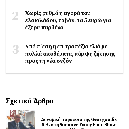
Χωρίς ρυθμό η αγορά του
ελαιολάδου, ταβάνι τα 5 ευρώ για
έξτρα παρθένο
Υπό πίεση η επιτραπέζια ελιά με
πολλά αποθέματα, κάμψη ζήτησης
προς τη νέα σεζόν
Σχετικά Άρθρα
Δυναμική παρουσία της Georgoudis
S.A. στη Summer Fancy Food Show