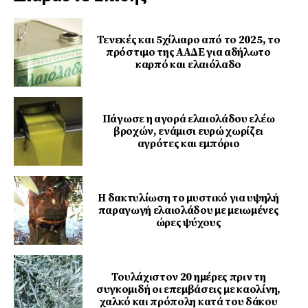
Τενεκές και 5χίλιαρο από το 2025, το
πρόστιμο της ΑΑΔΕ για αδήλωτο
καρπό και ελαιόλαδο
Πάγωσε η αγορά ελαιολάδου ελέω
βροχών, ενάμισι ευρώ χωρίζει
αγρότες και εμπόριο
Η δακτυλίωση το μυστικό για υψηλή
παραγωγή ελαιολάδου με μειωμένες
ώρες ψύχους
Τουλάχιστον 20 ημέρες πριν τη
συγκομιδή οι επεμβάσεις με καολίνη,
χαλκό και πρόπολη κατά του δάκου