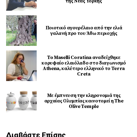
της Νέας Υόρκης
Ποιοτικό αγουρέλαιο από την ελιά
γαλανή προ του Άθω περιοχής
To Maselli Coratina αναδείχθηκε
κορυφαίο ελαιόλαδο στο διαγωνισμό
Athena, καλύτερο ελληνικό το Terra
Creta
Με έμπνευση την κληρονομιά της
αρχαίας Ολυμπίας καινοτομεί η The
Olive Temple
Διαβάστε Επίσης