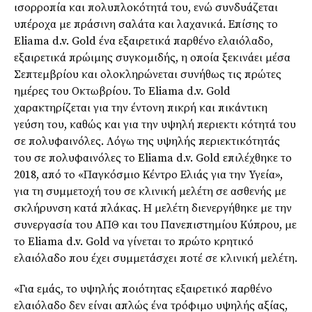
ισορροπία και πολυπλοκότητά του, ενώ συνδυάζεται
υπέροχα με πράσινη σαλάτα και λαχανικά. Επίσης το
Eliama d.v. Gold ένα εξαιρετικά παρθένο ελαιόλαδο,
εξαιρετικά πρώιμης συγκομιδής, η οποία ξεκινάει μέσα
Σεπτεμβρίου και ολοκληρώνεται συνήθως τις πρώτες
ημέρες του Οκτωβρίου. Το Eliama d.v. Gold
χαρακτηρίζεται για την έντονη πικρή και πικάντικη
γεύση του, καθώς και για την υψηλή περιεκτι κότητά του
σε πολυφαινόλες. Λόγω της υψηλής περιεκτικότητάς
του σε πολυφαινόλες το Eliama d.v. Gold επιλέχθηκε το
2018, από το «Παγκόσμιο Κέντρο Ελιάς για την Υγεία»,
για τη συμμετοχή του σε κλινική μελέτη σε ασθενής με
σκλήρυνση κατά πλάκας. Η μελέτη διενεργήθηκε με την
συνεργασία του ΑΠΘ και του Πανεπιστημίου Κύπρου, με
το Eliama d.v. Gold να γίνεται το πρώτο κρητικό
ελαιόλαδο που έχει συμμετάσχει ποτέ σε κλινική μελέτη.
«Για εμάς, το υψηλής ποιότητας εξαιρετικό παρθένο
ελαιόλαδο δεν είναι απλώς ένα τρόφιμο υψηλής αξίας,