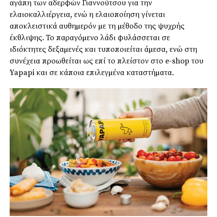
αγάπη των αδερφών Γιαννούτσου για την
ελαιοκαλλιέργεια, ενώ η ελαιοποίηση γίνεται
αποκλειστικά αυθηµερόν µε τη µέθοδο της ψυχρής
έκθλιψης. Το παραγόµενο λάδι φυλάσσεται σε
ιδιόκτητες δεξαµενές και τυποποιείται άµεσα, ενώ στη
συνέχεια προωθείται ως επί το πλείστον στο e-shop του
Yapapi και σε κάποια επιλεγµένα καταστήµατα.