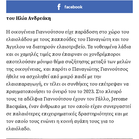
facebook
του Ηλία Ανδρεάκη
Η οικογένεια Γιαννούτσου είχε παράδοση στο χώρο του
ελαιολάδου µε τους παππούδες του Παναγιώτη και του
Άγγελου να διατηρούν ελαιοτριβείο. Τα νοθευµένα λάδια
και οι χαµηλές τιµές που έπαιρναν οι χονδρέµποροι
αποτελούσαν µόνιµο θέµα συζήτησης µεταξύ των µελών
της οικογένειας, και παρότι ο Παναγιώτης Γιαννούτσος
ήθελε να ασχοληθεί από µικρό παιδί µε την
ελαιοπαραγωγή, εν τέλει οι συνθήκες του επέτρεψαν να
πραγµατοποιήσει το όνειρό του το 2023. Στο πλευρό
τους τα αδέλφια Γιαννούτσου έχουν τον Γάλλο, Jerome
Bacquias, έναν άνθρωπο µε τον οποίο είχαν συνεργαστεί
σε παλαιότερες επιχειρηµατικές δραστηριότητες και µε
τον οποίο τους ενώνει η κοινή αγάπη τους για το
ελαιόλαδο.