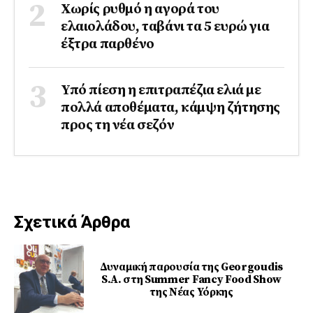
Χωρίς ρυθμό η αγορά του
ελαιολάδου, ταβάνι τα 5 ευρώ για
έξτρα παρθένο
Υπό πίεση η επιτραπέζια ελιά με
πολλά αποθέματα, κάμψη ζήτησης
προς τη νέα σεζόν
Σχετικά Άρθρα
Δυναμική παρουσία της Georgoudis
S.A. στη Summer Fancy Food Show
της Νέας Υόρκης