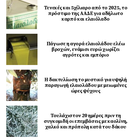
Τενεκές και 5χίλιαρο από το 2025, το
πρόστιμο της ΑΑΔΕ για αδήλωτο
καρπό και ελαιόλαδο
Πάγωσε η αγορά ελαιολάδου ελέω
βροχών, ενάμισι ευρώ χωρίζει
αγρότες και εμπόριο
Η δακτυλίωση το μυστικό για υψηλή
παραγωγή ελαιολάδου με μειωμένες
ώρες ψύχους
Τουλάχιστον 20 ημέρες πριν τη
συγκομιδή οι επεμβάσεις με καολίνη,
χαλκό και πρόπολη κατά του δάκου