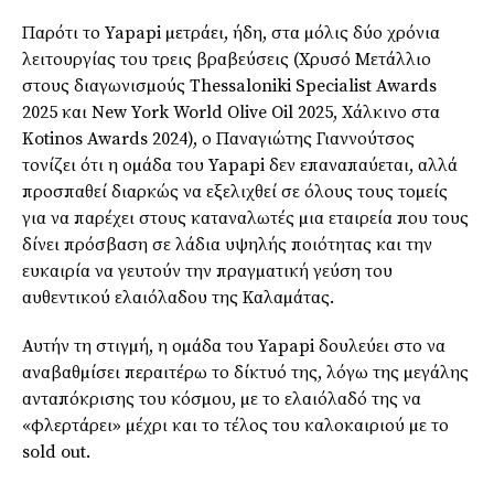
Παρότι το Yapapi µετράει, ήδη, στα µόλις δύο χρόνια
λειτουργίας του τρεις βραβεύσεις (Χρυσό Μετάλλιο
στους διαγωνισµούς Thessaloniki Specialist Awards
2025 και New York World Olive Oil 2025, Χάλκινο στα
Kotinos Awards 2024), ο Παναγιώτης Γιαννούτσος
τονίζει ότι η οµάδα του Yapapi δεν επαναπαύεται, αλλά
προσπαθεί διαρκώς να εξελιχθεί σε όλους τους τοµείς
για να παρέχει στους καταναλωτές µια εταιρεία που τους
δίνει πρόσβαση σε λάδια υψηλής ποιότητας και την
ευκαιρία να γευτούν την πραγµατική γεύση του
αυθεντικού ελαιόλαδου της Καλαµάτας.
Αυτήν τη στιγµή, η οµάδα του Yapapi δουλεύει στο να
αναβαθµίσει περαιτέρω το δίκτυό της, λόγω της µεγάλης
ανταπόκρισης του κόσµου, µε το ελαιόλαδό της να
«φλερτάρει» µέχρι και το τέλος του καλοκαιριού µε το
sold out.