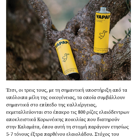
Έτσι, οι τρεις τους, µε τη σηµαντική υποστήριξη από τα
υπόλοιπα µέλη της οικογένειας, τα οποία συµβάλλουν
σηµαντικά στο επίπεδο της καλλιέργειας,
εκµεταλλεύονται στο έπακρο τις 800 ρίζες ελαιόδεντρων
αποκλειστικά Κορωνέικης ποικιλίας που διατηρούν
στην Καλαµάτα, όπου αυτή τη στιγµή παράγουν ετησίως
5-7 τόνους έξτρα παρθένου ελαιολάδου. Στόχος του