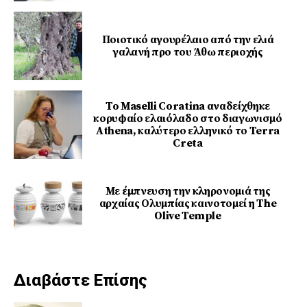
Ποιοτικό αγουρέλαιο από την ελιά
γαλανή προ του Άθω περιοχής
To Maselli Coratina αναδείχθηκε
κορυφαίο ελαιόλαδο στο διαγωνισμό
Athena, καλύτερο ελληνικό το Terra
Creta
Με έμπνευση την κληρονομιά της
αρχαίας Ολυμπίας καινοτομεί η The
Olive Temple
Διαβάστε Επίσης