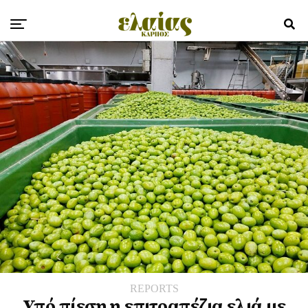
REPORTS
Υπό πίεση η επιτραπέζια ελιά με