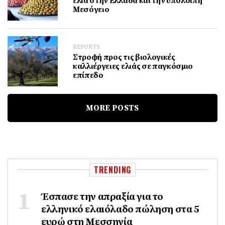
ελιά στην Ελλάδα και την υπόλοιπη
Μεσόγειο
REPORTS
Στροφή προς τις βιολογικές
καλλιέργειες ελιάς σε παγκόσμιο
επίπεδο
MORE POSTS
TRENDING
Έσπασε την απραξία για το
ελληνικό ελαιόλαδο πώληση στα 5
ευρώ στη Μεσσηνία