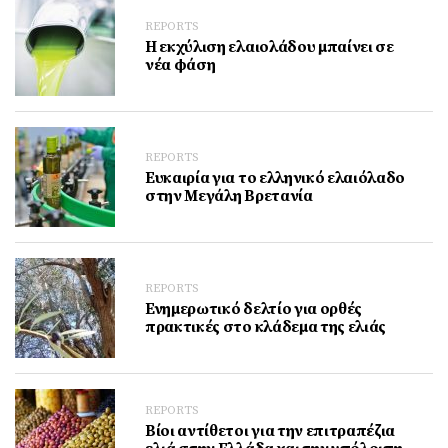
REPORTS
Η εκχύλιση ελαιολάδου μπαίνει σε
νέα φάση
REPORTS
Ευκαιρία για το ελληνικό ελαιόλαδο
στην Μεγάλη Βρετανία
REPORTS
Ενημερωτικό δελτίο για ορθές
πρακτικές στο κλάδεμα της ελιάς
REPORTS
Βίοι αντίθετοι για την επιτραπέζια