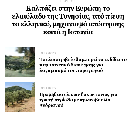
REPORTS
Καλπάζει στην Ευρώπη το
ελαιόλαδο της Τυνησίας, υπό πίεση
το ελληνικό, μηχανισμό απόσυρσης
κοιτά η Ισπανία
REPORTS
Το ελαιοτριβείο θα μπορεί να εκδίδει το
παραστατικό διακίνησης για
λογαριασμό του παραγωγού
REPORTS
Προμήθεια υλικών δακοκτονίας για
τριετή περίοδο με πρωτοβουλία
Ανδριανού