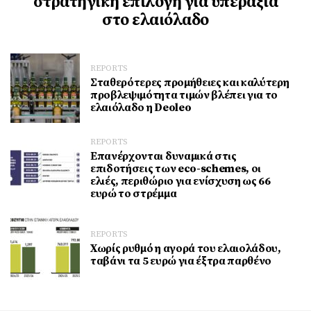
στρατηγική επιλογή για υπεραξία
στο ελαιόλαδο
REPORTS
Σταθερότερες προμήθειες και καλύτερη
προβλεψιμότητα τιμών βλέπει για το
ελαιόλαδο η Deoleo
REPORTS
Επανέρχονται δυναμικά στις
επιδοτήσεις των eco-schemes, οι
ελιές, περιθώριο για ενίσχυση ως 66
ευρώ το στρέμμα
REPORTS
Χωρίς ρυθμό η αγορά του ελαιολάδου,
ταβάνι τα 5 ευρώ για έξτρα παρθένο