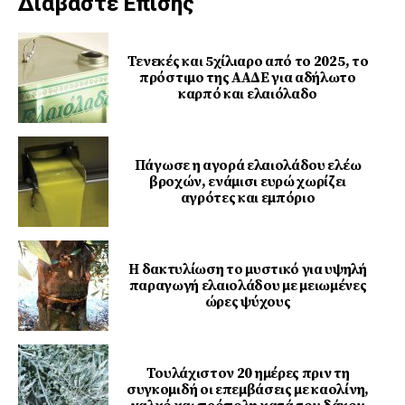
Διαβάστε Επίσης
Τενεκές και 5χίλιαρο από το 2025, το
πρόστιμο της ΑΑΔΕ για αδήλωτο
καρπό και ελαιόλαδο
Πάγωσε η αγορά ελαιολάδου ελέω
βροχών, ενάμισι ευρώ χωρίζει
αγρότες και εμπόριο
Η δακτυλίωση το μυστικό για υψηλή
παραγωγή ελαιολάδου με μειωμένες
ώρες ψύχους
Τουλάχιστον 20 ημέρες πριν τη
συγκομιδή οι επεμβάσεις με καολίνη,