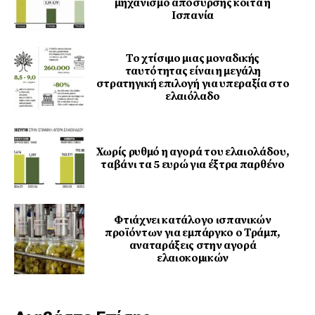
μηχανισμό απόσυρσης κοιτά η
Ισπανία
Το χτίσιμο μιας μοναδικής
ταυτότητας είναι η μεγάλη
στρατηγική επιλογή για υπεραξία στο
ελαιόλαδο
Χωρίς ρυθμό η αγορά του ελαιολάδου,
ταβάνι τα 5 ευρώ για έξτρα παρθένο
Φτιάχνει κατάλογο ισπανικών
προϊόντων για εμπάργκο ο Τράμπ,
αναταράξεις στην αγορά
ελαιοκομικών