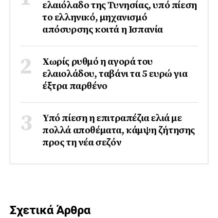
ελαιόλαδο της Τυνησίας, υπό πίεση
το ελληνικό, μηχανισμό
απόσυρσης κοιτά η Ισπανία
Χωρίς ρυθμό η αγορά του
ελαιολάδου, ταβάνι τα 5 ευρώ για
έξτρα παρθένο
Υπό πίεση η επιτραπέζια ελιά με
πολλά αποθέματα, κάμψη ζήτησης
προς τη νέα σεζόν
Σχετικά Άρθρα