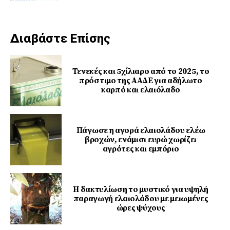
Διαβάστε Επίσης
Τενεκές και 5χίλιαρο από το 2025, το
πρόστιμο της ΑΑΔΕ για αδήλωτο
καρπό και ελαιόλαδο
Πάγωσε η αγορά ελαιολάδου ελέω
βροχών, ενάμισι ευρώ χωρίζει
αγρότες και εμπόριο
Η δακτυλίωση το μυστικό για υψηλή
παραγωγή ελαιολάδου με μειωμένες
ώρες ψύχους