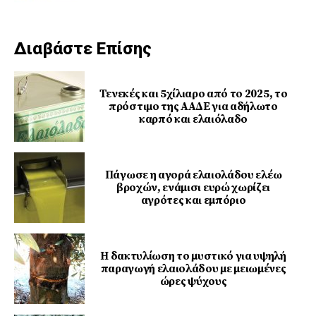
Διαβάστε Επίσης
Τενεκές και 5χίλιαρο από το 2025, το
πρόστιμο της ΑΑΔΕ για αδήλωτο
καρπό και ελαιόλαδο
Πάγωσε η αγορά ελαιολάδου ελέω
βροχών, ενάμισι ευρώ χωρίζει
αγρότες και εμπόριο
Η δακτυλίωση το μυστικό για υψηλή
παραγωγή ελαιολάδου με μειωμένες
ώρες ψύχους