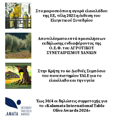
Στο μικροσκόπιο η αγορά ελαιολάδου
της ΕΕ, τέλη 2025 η έκθεση του
Ελεγκτικού Συνεδρίου
Αποτελέσματα επτά προσκλήσεων
εκδήλωσης ενδιαφέροντος της
Ο.Ε.Φ. του ΑΓΡΟΤΙΚΟΥ
ΣΥΝΕΤΑΙΡΙΣΜΟΥ ΧΑΝΙΩΝ
Στην Κρήτη το 6ο Διεθνές Συμπόσιο
του πανεπιστημίου YALE για το
ελαιόλαδο και την υγεία
Έως 30/4 οι δηλώσεις συμμετοχής για
το «Kalamata International Table
Olive Awards 2024»