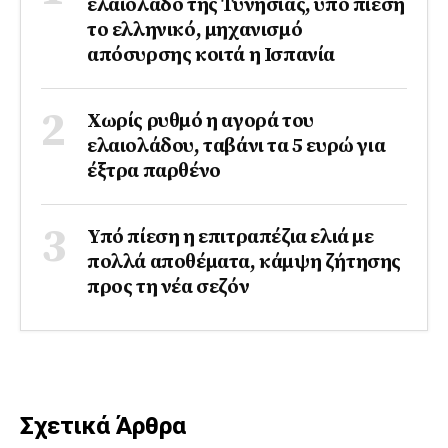
ελαιόλαδο της Τυνησίας, υπό πίεση
το ελληνικό, μηχανισμό
απόσυρσης κοιτά η Ισπανία
Χωρίς ρυθμό η αγορά του
ελαιολάδου, ταβάνι τα 5 ευρώ για
έξτρα παρθένο
Υπό πίεση η επιτραπέζια ελιά με
πολλά αποθέματα, κάμψη ζήτησης
προς τη νέα σεζόν
Σχετικά Άρθρα