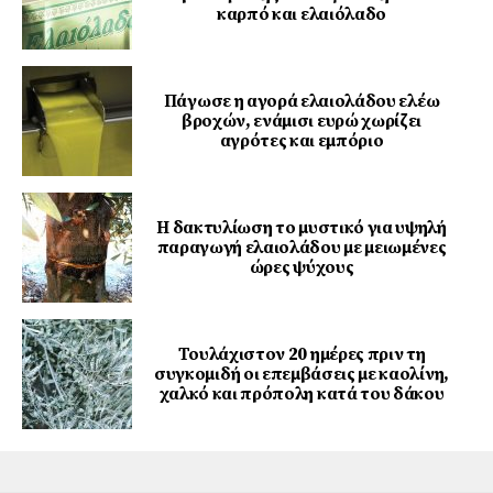
καρπό και ελαιόλαδο
Πάγωσε η αγορά ελαιολάδου ελέω
βροχών, ενάμισι ευρώ χωρίζει
αγρότες και εμπόριο
Η δακτυλίωση το μυστικό για υψηλή
παραγωγή ελαιολάδου με μειωμένες
ώρες ψύχους
Τουλάχιστον 20 ημέρες πριν τη
συγκομιδή οι επεμβάσεις με καολίνη,
χαλκό και πρόπολη κατά του δάκου