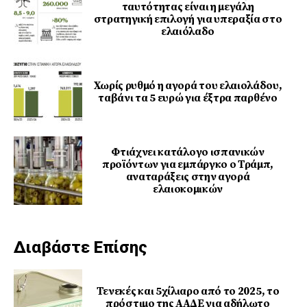
ταυτότητας είναι η μεγάλη
στρατηγική επιλογή για υπεραξία στο
ελαιόλαδο
Χωρίς ρυθμό η αγορά του ελαιολάδου,
ταβάνι τα 5 ευρώ για έξτρα παρθένο
Φτιάχνει κατάλογο ισπανικών
προϊόντων για εμπάργκο ο Τράμπ,
αναταράξεις στην αγορά
ελαιοκομικών
Διαβάστε Επίσης
Τενεκές και 5χίλιαρο από το 2025, το
πρόστιμο της ΑΑΔΕ για αδήλωτο