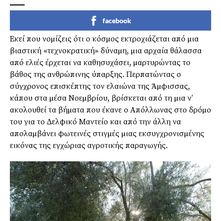
facebook
Εκεί που νοµίζεις ότι ο κόσµος εκτροχιάζεται από µια
βιαστική «τεχνοκρατική» δύναµη, µια αρχαία θάλασσα
από ελιές έρχεται να καθησυχάσει, µαρτυρώντας το
βάθος της ανθρώπινης ύπαρξης. Περπατώντας ο
σύγχρονος επισκέπτης τον ελαιώνα της Άµφισσας,
κάπου στα µέσα Νοεµβρίου, βρίσκεται από τη µια ν’
ακολουθεί τα βήµατα που έκανε ο Απόλλωνας στο δρόµο
του για το ∆ελφικό Μαντείο και από την άλλη να
απολαµβάνει φωτεινές στιγµές µιας εκσυγχρονισµένης
εικόνας της εγχώριας αγροτικής παραγωγής.