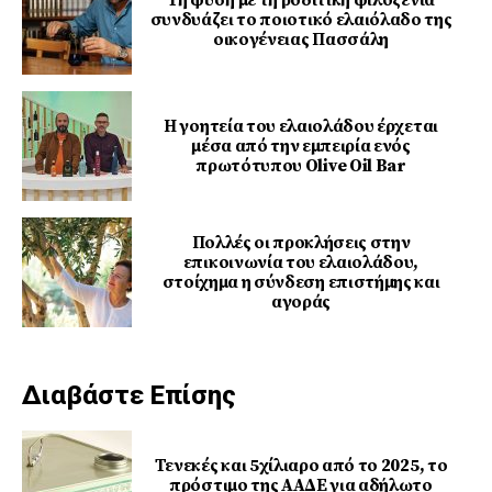
Τη φύση με τη ροδίτικη φιλοξενία
συνδυάζει το ποιοτικό ελαιόλαδο της
οικογένειας Πασσάλη
Η γοητεία του ελαιολάδου έρχεται
μέσα από την εμπειρία ενός
πρωτότυπου Olive Oil Bar
Πολλές οι προκλήσεις στην
επικοινωνία του ελαιολάδου,
στοίχημα η σύνδεση επιστήμης και
αγοράς
Διαβάστε Επίσης
Τενεκές και 5χίλιαρο από το 2025, το
πρόστιμο της ΑΑΔΕ για αδήλωτο