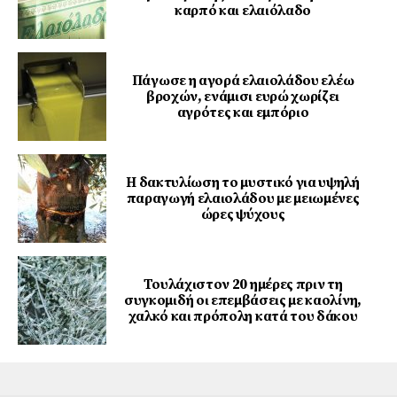
καρπό και ελαιόλαδο
Πάγωσε η αγορά ελαιολάδου ελέω
βροχών, ενάμισι ευρώ χωρίζει
αγρότες και εμπόριο
Η δακτυλίωση το μυστικό για υψηλή
παραγωγή ελαιολάδου με μειωμένες
ώρες ψύχους
Τουλάχιστον 20 ημέρες πριν τη
συγκομιδή οι επεμβάσεις με καολίνη,
χαλκό και πρόπολη κατά του δάκου