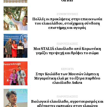
Oil Bar
ΣΥΝΕΝΤΕΥΞΕΙΣ
Πολλές οι προκλήσεις στην επικοινωνία
του ελαιολάδου, στοίχημα η σύνδεση
επιστήμης και αγοράς
ΠΑΡΟΥΣΙΑΣΕΙΣ
Μια STALIÁ ελαιόλαδο από Κορωνέικη
γεμίζει την ψυχή και θρέφει το σώμα
REPORTS
Στην Κοιλάδα των Μουσών λάμπει η
Μεγαρείτικη ελιά με το έξτρα παρθένο
ελαιόλαδο Askra
ΠΑΡΟΥΣΙΑΣΕΙΣ
Βιολογικό ελαιόλαδο, αγροτουρισμός και
αξέχαστες εμπειρίες στον ελαιώνα