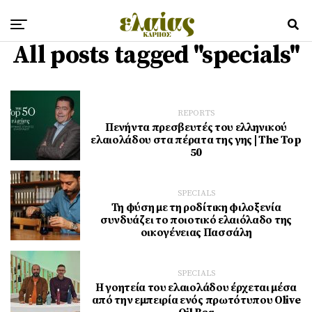
All posts tagged "specials"
REPORTS
Πενήντα πρεσβευτές του ελληνικού
ελαιολάδου στα πέρατα της γης | The Top
50
SPECIALS
Τη φύση με τη ροδίτικη φιλοξενία
συνδυάζει το ποιοτικό ελαιόλαδο της
οικογένειας Πασσάλη
SPECIALS
Η γοητεία του ελαιολάδου έρχεται μέσα
από την εμπειρία ενός πρωτότυπου Olive