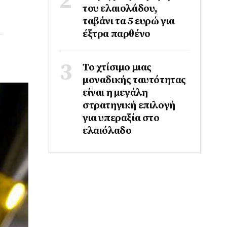
του ελαιολάδου,
ταβάνι τα 5 ευρώ για
έξτρα παρθένο
Το χτίσιμο μιας
μοναδικής ταυτότητας
είναι η μεγάλη
στρατηγική επιλογή
για υπεραξία στο
ελαιόλαδο