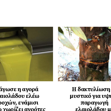
άγωσε η αγορά
Η δακτυλίωση
αιολάδου ελέω
μυστικό για υψ
ροχών, ενάμισι
παραγωγή
 χωρίζει αγρότες
ελαιολάδου μ