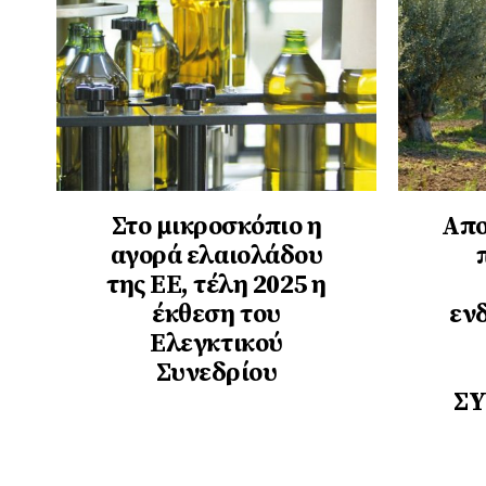
Στο μικροσκόπιο η
Απο
αγορά ελαιολάδου
της ΕΕ, τέλη 2025 η
έκθεση του
εν
Ελεγκτικού
Συνεδρίου
ΣΥ