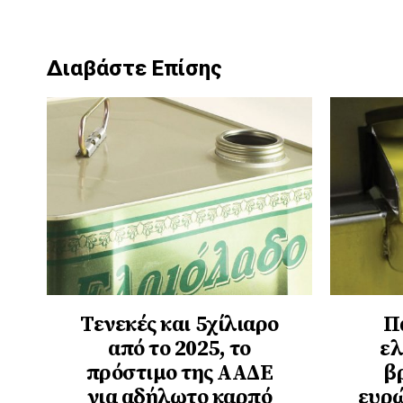
Διαβάστε Επίσης
Τενεκές και 5χίλιαρο
Π
από το 2025, το
ελ
πρόστιμο της ΑΑΔΕ
β
για αδήλωτο καρπό
ευρώ