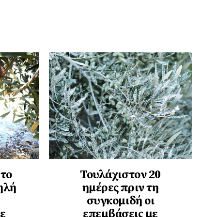
 το
Τουλάχιστον 20
ηλή
ημέρες πριν τη
συγκομιδή οι
ε
επεμβάσεις με