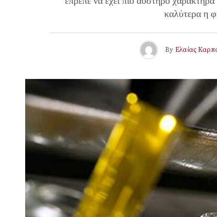
έπρεπε να έχει πιο αυστηρό χαρακτήρα 
καλύτερα η φ
By
Ελαίας Καρπ