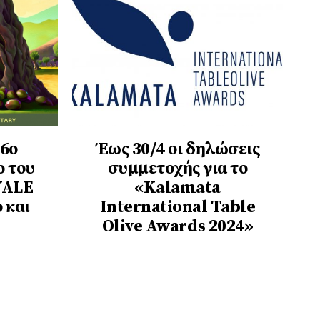
 6ο
Έως 30/4 οι δηλώσεις
ο του
συμμετοχής για το
YALE
«Kalamata
 και
International Table
Olive Awards 2024»