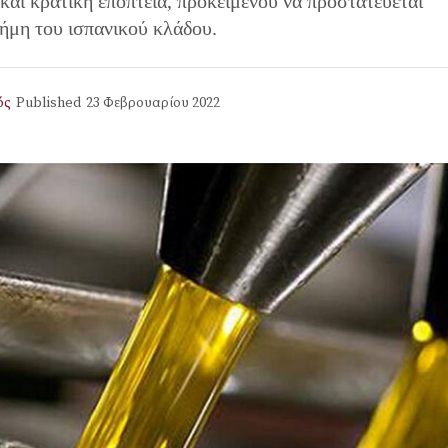
και κρατική εποπτεία, προκειμένου να προστατεύεται
ήμη του ισπανικού κλάδου.
ός
Published
23 Φεβρουαρίου 2022