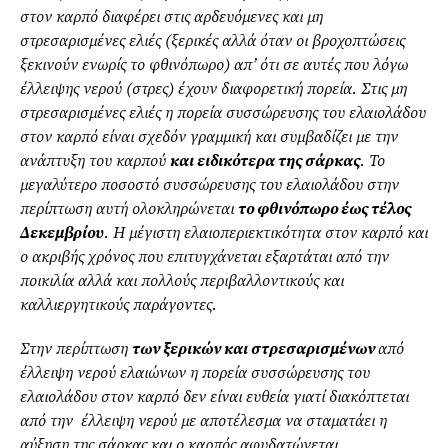
στον καρπό διαφέρει στις αρδευόμενες και μη
στρεσαρισμένες ελιές (ξερικές αλλά όταν οι βροχοπτώσεις
ξεκινούν ενωρίς το φθινόπωρο) απ’ ότι σε αυτές που λόγω
έλλειψης νερού (στρες) έχουν διαφορετική πορεία. Στις μη
στρεσαρισμένες ελιές η πορεία συσσώρευσης του ελαιολάδου
στον καρπό είναι σχεδόν γραμμική και συμβαδίζει με την
ανάπτυξη του καρπού
και ειδικότερα της σάρκας
. Το
μεγαλύτερο ποσοστό συσσώρευσης του ελαιολάδου στην
περίπτωση αυτή ολοκληρώνεται
το φθινόπωρο έως τέλος
Δεκεμβρίου
. Η μέγιστη ελαιοπεριεκτικότητα στον καρπό και
ο ακριβής χρόνος που επιτυγχάνεται εξαρτάται από την
ποικιλία αλλά και πολλούς περιβαλλοντικούς και
καλλιεργητικούς παράγοντες.
Στην περίπτωση
των ξερικών και στρεσαρισμένων
από
έλλειψη νερού ελαιώνων η πορεία συσσώρευσης του
ελαιολάδου στον καρπό δεν είναι ευθεία γιατί διακόπτεται
από την έλλειψη νερού με αποτέλεσμα να σταματάει η
αύξηση της σάρκας και ο καρπός αφυδατώνεται,