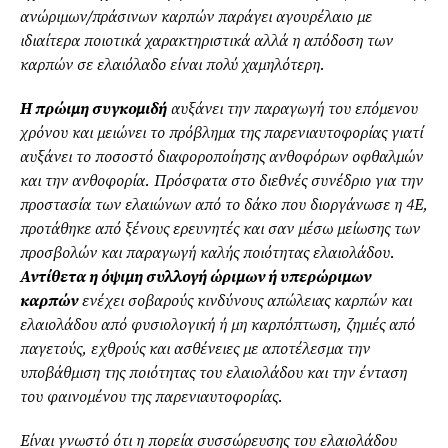
ανώριμων/πράσινων καρπών παράγει αγουρέλαιο με
ιδιαίτερα ποιοτικά χαρακτηριστικά αλλά η απόδοση των
καρπών σε ελαιόλαδο είναι πολύ χαμηλότερη.
Η πρώιμη συγκομιδή
αυξάνει την παραγωγή του επόμενου
χρόνου και μειώνει το πρόβλημα της παρενιαυτοφορίας γιατί
αυξάνει το ποσοστό διαφοροποίησης ανθοφόρων οφθαλμών
και την ανθοφορία. Πρόσφατα στο διεθνές συνέδριο για την
προστασία των ελαιώνων από το δάκο που διοργάνωσε η 4Ε,
προτάθηκε από ξένους ερευνητές και σαν μέσω μείωσης των
προσβολών και παραγωγή καλής ποιότητας ελαιολάδου.
Αντίθετα η όψιμη συλλογή ώριμων ή υπερώριμων
καρπών
ενέχει σοβαρούς κινδύνους απώλειας καρπών και
ελαιολάδου από φυσιολογική ή μη καρπόπτωση, ζημιές από
παγετούς, εχθρούς και ασθένειες με αποτέλεσμα την
υποβάθμιση της ποιότητας του ελαιολάδου και την ένταση
του φαινομένου της παρενιαυτοφορίας.
Είναι γνωστό ότι η πορεία συσσώρευσης του ελαιολάδου