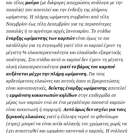
και τέλος
μαύρο
(με διάφορες αποχρώσεις ανάλογα με την
ποικιλία) που αποτελεί και την ένδειξη της πλήρους
ωρίμανσης. H πλήρης ωρίμανση συμβαίνει από τέλη
Νοεμβρίου έως τέλη Δεκεμβρίου για τις περισσότερες
ποικιλίες ή το αργότερο αρχές Ιανουαρίου. Το στάδιο
έναρξης ωρίμανσης των καρπών
είναι όμως το πιο
κατάλληλο για τη συγκομιδή γιατί τότε οι καρποί έχουν τη
μέγιστη % ελαιοπεριεκτικότητα και ελαιόλαδο εξαιρετικής
ποιότητας. Στο στάδιο αυτό οι καρποί δεν έχουν τη μέγιστη
ολική ελαιοπεριεκτικότητα
γιατί το βάρος του καρπού
αυξάνεται μέχρι την πλήρη ωρίμανση.
Για τους
αρδευόμενους ελαιώνες και αυτούς όπου οι βροχοπτώσεις
είναι ικανοποιητικές,
δείκτης έναρξης ωρίμανσης
αποτελεί
η
εμφάνιση κοκκινωπών κηλίδων
στην επιδερμίδα σε
μέρος των καρπών ενώ σε ένα μεγαλύτερο ποσοστό καρπών
είναι κοκκινωπή ή πορφυρή.
Αυτό όμως δεν ισχύει για τους
ξερικούς ελαιώνες
γιατί η έλλειψη νερού το φθινόπωρο
(στρες) μπορεί να είναι αιτία αλλαγής του χρώματος χωρίς να
έχει αναπτυχθεί και ωριμάσει κανονικά ο καρπός. Η συλλογή