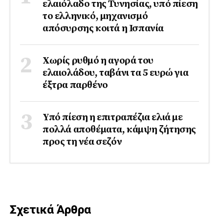
ελαιόλαδο της Τυνησίας, υπό πίεση
το ελληνικό, μηχανισμό
απόσυρσης κοιτά η Ισπανία
Χωρίς ρυθμό η αγορά του
ελαιολάδου, ταβάνι τα 5 ευρώ για
έξτρα παρθένο
Υπό πίεση η επιτραπέζια ελιά με
πολλά αποθέματα, κάμψη ζήτησης
προς τη νέα σεζόν
Σχετικά Άρθρα