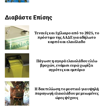
Διαβάστε Επίσης
Τενεκές και 5χίλιαρο από το 2025, το
πρόστιμο της ΑΑΔΕ για αδήλωτο
καρπό και ελαιόλαδο
Πάγωσε η αγορά ελαιολάδου ελέω
βροχών, ενάμισι ευρώ χωρίζει
αγρότες και εμπόριο
Η δακτυλίωση το μυστικό για υψηλή
παραγωγή ελαιολάδου με μειωμένες
ώρες ψύχους