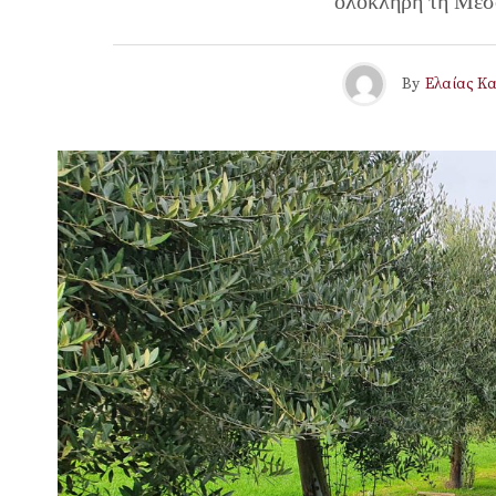
ολόκληρη τη Μεσό
By
Ελαίας Κ