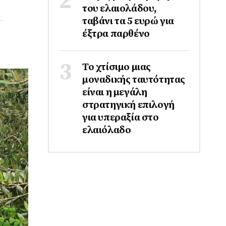
του ελαιολάδου,
ταβάνι τα 5 ευρώ για
έξτρα παρθένο
Το χτίσιμο μιας
μοναδικής ταυτότητας
είναι η μεγάλη
στρατηγική επιλογή
για υπεραξία στο
ελαιόλαδο