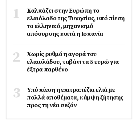
Καλπάζει στην Ευρώπη το
ελαιόλαδο της Τυνησίας, υπό πίεση
το ελληνικό, μηχανισμό
απόσυρσης κοιτά η Ισπανία
Χωρίς ρυθμό η αγορά του
ελαιολάδου, ταβάνι τα 5 ευρώ για
έξτρα παρθένο
Υπό πίεση η επιτραπέζια ελιά με
πολλά αποθέματα, κάμψη ζήτησης
προς τη νέα σεζόν