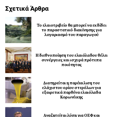
Σχετικά Άρθρα
Το ελαιοτριβείο θα μπορεί να εκδίδει
το παραστατικό διακίνησης για
λογαριασμό του παραγωγού
Η διεθνοποίηση του ελαιόλαδου θέλει
συνέργειες και ισχυρά πρότυπα
ποιότητας
Διατηρείται η παρέκκλιση του
ελάχιστου ορίου στερόλων για
εξαιρετικά παρθένα ελαιόλαδα
Κορωνέικης
Αναζητείται λύση για ΟΕΦ και