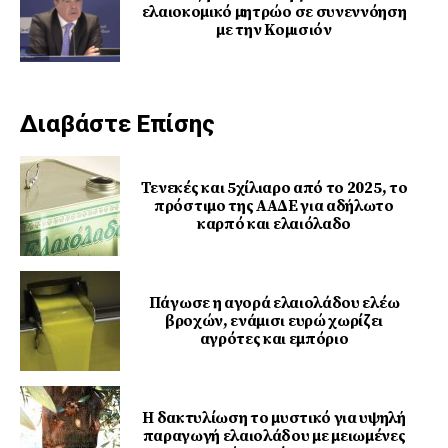
ελαιοκομικό μητρώο σε συνεννόηση
με την Κομισιόν
Διαβάστε Επίσης
Τενεκές και 5χίλιαρο από το 2025, το
πρόστιμο της ΑΑΔΕ για αδήλωτο
καρπό και ελαιόλαδο
Πάγωσε η αγορά ελαιολάδου ελέω
βροχών, ενάμισι ευρώ χωρίζει
αγρότες και εμπόριο
Η δακτυλίωση το μυστικό για υψηλή
παραγωγή ελαιολάδου με μειωμένες