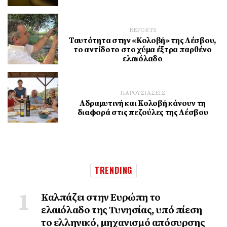
REPORTS
Ταυτότητα στην «Κολοβή» της Λέσβου,
το αντίδοτο στο χύμα έξτρα παρθένο
ελαιόλαδο
ΠΑΡΟΥΣΙΑΣΕΙΣ
Αδραμυτινή και Κολοβή κάνουν τη
διαφορά στις πεζούλες της Λέσβου
TRENDING
Καλπάζει στην Ευρώπη το
ελαιόλαδο της Τυνησίας, υπό πίεση
το ελληνικό, μηχανισμό απόσυρσης