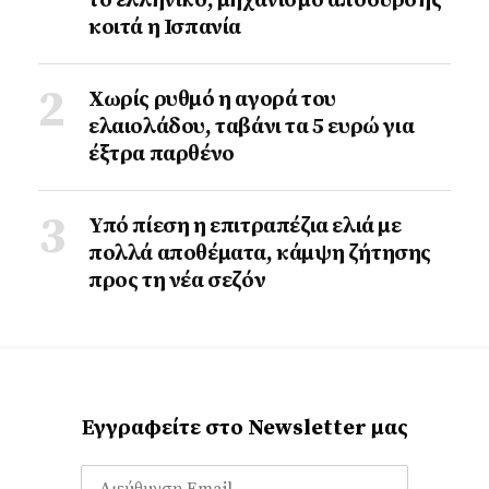
το ελληνικό, μηχανισμό απόσυρσης
κοιτά η Ισπανία
Χωρίς ρυθμό η αγορά του
ελαιολάδου, ταβάνι τα 5 ευρώ για
έξτρα παρθένο
Υπό πίεση η επιτραπέζια ελιά με
πολλά αποθέματα, κάμψη ζήτησης
προς τη νέα σεζόν
Εγγραφείτε στο Newsletter μας