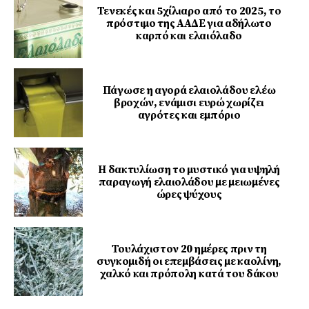
Τενεκές και 5χίλιαρο από το 2025, το
πρόστιμο της ΑΑΔΕ για αδήλωτο
καρπό και ελαιόλαδο
Πάγωσε η αγορά ελαιολάδου ελέω
βροχών, ενάμισι ευρώ χωρίζει
αγρότες και εμπόριο
Η δακτυλίωση το μυστικό για υψηλή
παραγωγή ελαιολάδου με μειωμένες
ώρες ψύχους
Τουλάχιστον 20 ημέρες πριν τη
συγκομιδή οι επεμβάσεις με καολίνη,
χαλκό και πρόπολη κατά του δάκου