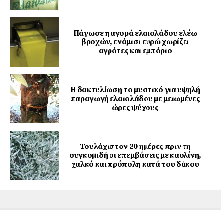
Πάγωσε η αγορά ελαιολάδου ελέω
βροχών, ενάμισι ευρώ χωρίζει
αγρότες και εμπόριο
Η δακτυλίωση το μυστικό για υψηλή
παραγωγή ελαιολάδου με μειωμένες
ώρες ψύχους
Τουλάχιστον 20 ημέρες πριν τη
συγκομιδή οι επεμβάσεις με καολίνη,
χαλκό και πρόπολη κατά του δάκου