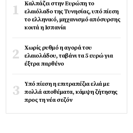
Καλπάζει στην Ευρώπη το
ελαιόλαδο της Τυνησίας, υπό πίεση
το ελληνικό, μηχανισμό απόσυρσης
κοιτά η Ισπανία
Χωρίς ρυθμό η αγορά του
ελαιολάδου, ταβάνι τα 5 ευρώ για
έξτρα παρθένο
Υπό πίεση η επιτραπέζια ελιά με
πολλά αποθέματα, κάμψη ζήτησης
προς τη νέα σεζόν