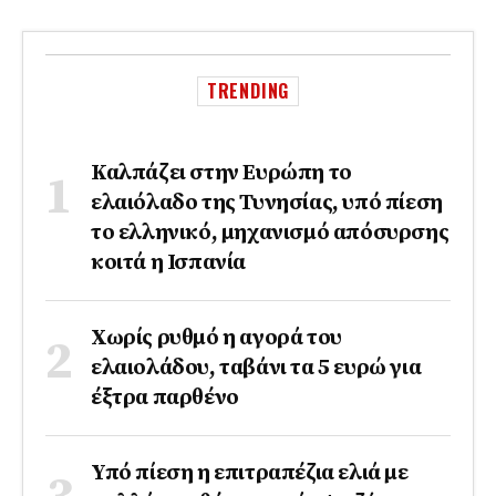
TRENDING
Καλπάζει στην Ευρώπη το
ελαιόλαδο της Τυνησίας, υπό πίεση
το ελληνικό, μηχανισμό απόσυρσης
κοιτά η Ισπανία
Χωρίς ρυθμό η αγορά του
ελαιολάδου, ταβάνι τα 5 ευρώ για
έξτρα παρθένο
Υπό πίεση η επιτραπέζια ελιά με