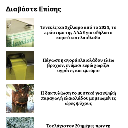
Διαβάστε Επίσης
Τενεκές και 5χίλιαρο από το 2025, το
πρόστιμο της ΑΑΔΕ για αδήλωτο
καρπό και ελαιόλαδο
Πάγωσε η αγορά ελαιολάδου ελέω
βροχών, ενάμισι ευρώ χωρίζει
αγρότες και εμπόριο
Η δακτυλίωση το μυστικό για υψηλή
παραγωγή ελαιολάδου με μειωμένες
ώρες ψύχους
Τουλάχιστον 20 ημέρες πριν τη