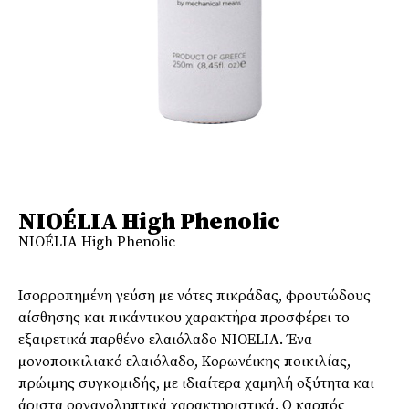
NIOÉLIA High Phenolic
NIOÉLIA High Phenolic
Ισορροπηµένη γεύση µε νότες πικράδας, φρουτώδους
αίσθησης και πικάντικου χαρακτήρα προσφέρει το
εξαιρετικά παρθένο ελαιόλαδο NIOΕLIA. Ένα
µονοποικιλιακό ελαιόλαδο, Κορωνέικης ποικιλίας,
πρώιµης συγκοµιδής, µε ιδιαίτερα χαµηλή οξύτητα και
άριστα οργανοληπτικά χαρακτηριστικά. Ο καρπός