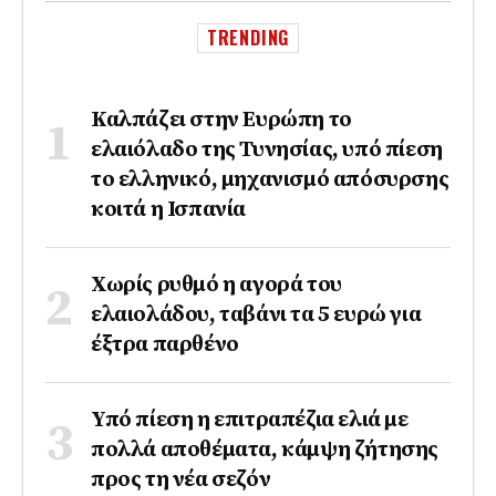
TRENDING
Καλπάζει στην Ευρώπη το
ελαιόλαδο της Τυνησίας, υπό πίεση
το ελληνικό, μηχανισμό απόσυρσης
κοιτά η Ισπανία
Χωρίς ρυθμό η αγορά του
ελαιολάδου, ταβάνι τα 5 ευρώ για
έξτρα παρθένο
Υπό πίεση η επιτραπέζια ελιά με
πολλά αποθέματα, κάμψη ζήτησης
προς τη νέα σεζόν