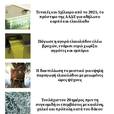
Τενεκές και 5χίλιαρο από το 2025, το
πρόστιμο της ΑΑΔΕ για αδήλωτο
καρπό και ελαιόλαδο
Πάγωσε η αγορά ελαιολάδου ελέω
βροχών, ενάμισι ευρώ χωρίζει
αγρότες και εμπόριο
Η δακτυλίωση το μυστικό για υψηλή
παραγωγή ελαιολάδου με μειωμένες
ώρες ψύχους
Τουλάχιστον 20 ημέρες πριν τη
συγκομιδή οι επεμβάσεις με καολίνη,
χαλκό και πρόπολη κατά του δάκου