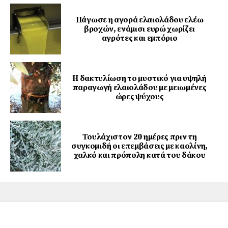
Πάγωσε η αγορά ελαιολάδου ελέω
βροχών, ενάμισι ευρώ χωρίζει
αγρότες και εμπόριο
Η δακτυλίωση το μυστικό για υψηλή
παραγωγή ελαιολάδου με μειωμένες
ώρες ψύχους
Τουλάχιστον 20 ημέρες πριν τη
συγκομιδή οι επεμβάσεις με καολίνη,
χαλκό και πρόπολη κατά του δάκου