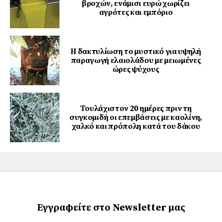
βροχών, ενάμισι ευρώ χωρίζει
αγρότες και εμπόριο
Η δακτυλίωση το μυστικό για υψηλή
παραγωγή ελαιολάδου με μειωμένες
ώρες ψύχους
Τουλάχιστον 20 ημέρες πριν τη
συγκομιδή οι επεμβάσεις με καολίνη,
χαλκό και πρόπολη κατά του δάκου
Εγγραφείτε στο Newsletter μας