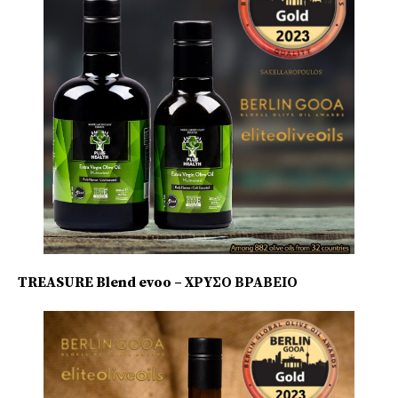
TREASURE Blend evoo – ΧΡΥΣΟ ΒΡΑΒΕΙΟ