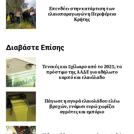
Επενδύει στην κατάρτιση των
ελαιοπαραγωγών η Περιφέρεια
Κρήτης
Διαβάστε Επίσης
Τενεκές και 5χίλιαρο από το 2025, το
πρόστιμο της ΑΑΔΕ για αδήλωτο
καρπό και ελαιόλαδο
Πάγωσε η αγορά ελαιολάδου ελέω
βροχών, ενάμισι ευρώ χωρίζει
αγρότες και εμπόριο