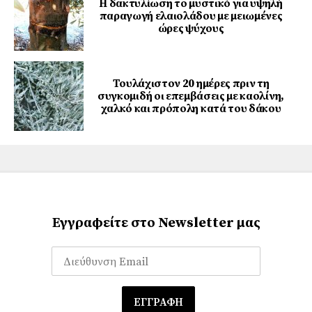
Η δακτυλίωση το μυστικό για υψηλή
παραγωγή ελαιολάδου με μειωμένες
ώρες ψύχους
Τουλάχιστον 20 ημέρες πριν τη
συγκομιδή οι επεμβάσεις με καολίνη,
χαλκό και πρόπολη κατά του δάκου
Εγγραφείτε στο Newsletter μας