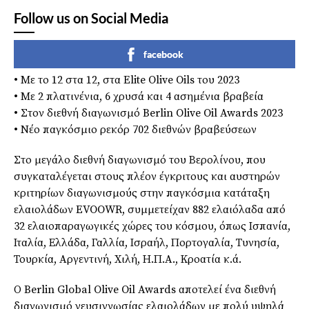
Follow us on Social Media
facebook
• Με το 12 στα 12, στα Elite Olive Oils του 2023
• Με 2 πλατινένια, 6 χρυσά και 4 ασημένια βραβεία
• Στον διεθνή διαγωνισμό Berlin Olive Oil Awards 2023
• Νέο παγκόσμιο ρεκόρ 702 διεθνών βραβεύσεων
Στο μεγάλο διεθνή διαγωνισμό του Βερολίνου, που
συγκαταλέγεται στους πλέον έγκριτους και αυστηρών
κριτηρίων διαγωνισμούς στην παγκόσμια κατάταξη
ελαιολάδων EVOOWR, συμμετείχαν 882 ελαιόλαδα από
32 ελαιοπαραγωγικές χώρες του κόσμου, όπως Ισπανία,
Ιταλία, Ελλάδα, Γαλλία, Ισραήλ, Πορτογαλία, Τυνησία,
Τουρκία, Αργεντινή, Χιλή, Η.Π.Α., Κροατία κ.ά.
Ο Berlin Global Olive Oil Awards αποτελεί ένα διεθνή
διαγωνισμό γευσιγνωσίας ελαιολάδων με πολύ υψηλά