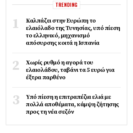
TRENDING
Καλπάζει στην Ευρώπη το
ελαιόλαδο της Τυνησίας, υπό πίεση
το ελληνικό, μηχανισμό
απόσυρσης κοιτά η Ισπανία
Χωρίς ρυθμό η αγορά του
ελαιολάδου, ταβάνι τα 5 ευρώ για
έξτρα παρθένο
Υπό πίεση η επιτραπέζια ελιά με
πολλά αποθέματα, κάμψη ζήτησης
προς τη νέα σεζόν