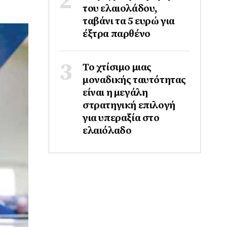
του ελαιολάδου,
ταβάνι τα 5 ευρώ για
έξτρα παρθένο
Το χτίσιμο μιας
μοναδικής ταυτότητας
είναι η μεγάλη
στρατηγική επιλογή
για υπεραξία στο
ελαιόλαδο