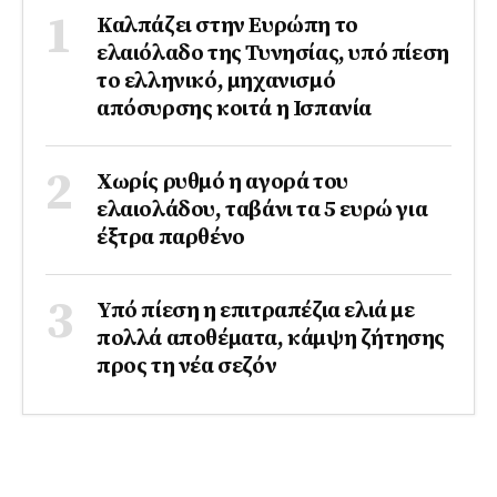
Καλπάζει στην Ευρώπη το
ελαιόλαδο της Τυνησίας, υπό πίεση
το ελληνικό, μηχανισμό
απόσυρσης κοιτά η Ισπανία
Χωρίς ρυθμό η αγορά του
ελαιολάδου, ταβάνι τα 5 ευρώ για
έξτρα παρθένο
Υπό πίεση η επιτραπέζια ελιά με
πολλά αποθέματα, κάμψη ζήτησης
προς τη νέα σεζόν