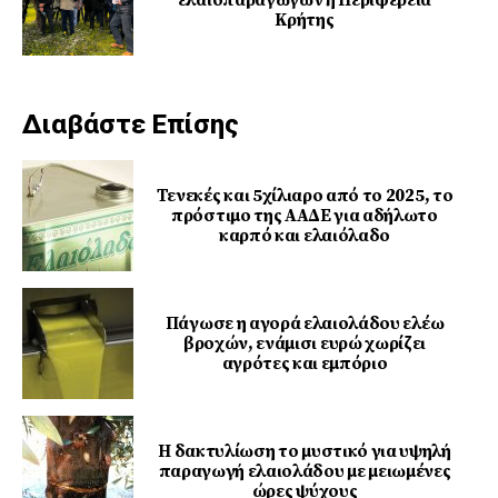
Κρήτης
Διαβάστε Επίσης
Τενεκές και 5χίλιαρο από το 2025, το
πρόστιμο της ΑΑΔΕ για αδήλωτο
καρπό και ελαιόλαδο
Πάγωσε η αγορά ελαιολάδου ελέω
βροχών, ενάμισι ευρώ χωρίζει
αγρότες και εμπόριο
Η δακτυλίωση το μυστικό για υψηλή
παραγωγή ελαιολάδου με μειωμένες
ώρες ψύχους