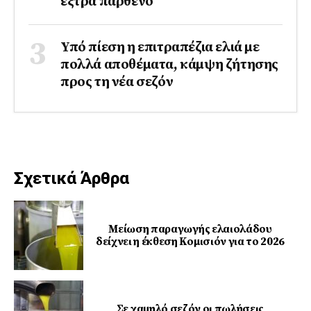
έξτρα παρθένο
Υπό πίεση η επιτραπέζια ελιά με
πολλά αποθέματα, κάμψη ζήτησης
προς τη νέα σεζόν
Σχετικά Άρθρα
Μείωση παραγωγής ελαιολάδου
δείχνει η έκθεση Κομισιόν για το 2026
Σε χαμηλό σεζόν οι πωλήσεις