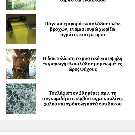
καρπό και ελαιόλαδο
Πάγωσε η αγορά ελαιολάδου ελέω
βροχών, ενάμισι ευρώ χωρίζει
αγρότες και εμπόριο
Η δακτυλίωση το μυστικό για υψηλή
παραγωγή ελαιολάδου με μειωμένες
ώρες ψύχους
Τουλάχιστον 20 ημέρες πριν τη
συγκομιδή οι επεμβάσεις με καολίνη,
χαλκό και πρόπολη κατά του δάκου