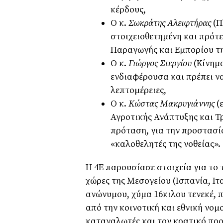
κέρδους,
Ο κ.
Σωκράτης Αλειφτήρας
(Π
στοιχειοθετημένη και πρότε
Παραγωγής και Εμπορίου τη
Ο κ.
Γιώργος Στεργίου
(Κίνημ
ενδιαφέρουσα και πρέπει να
λεπτομέρειες,
Ο κ.
Κώστας Μακρυγιάννης
(
Αγροτικής Ανάπτυξης και Τ
πρόταση, για την προστασ
«καλοθελητές της νοθείας».
Η 4Ε παρουσίασε στοιχεία για το 
χώρες της Μεσογείου (Ισπανία, Ιτ
ανώνυμου, χύμα 16κιλου τενεκέ, π
από την κοινοτική και εθνική νο
καταναλωτές και τον κρατικό πρ