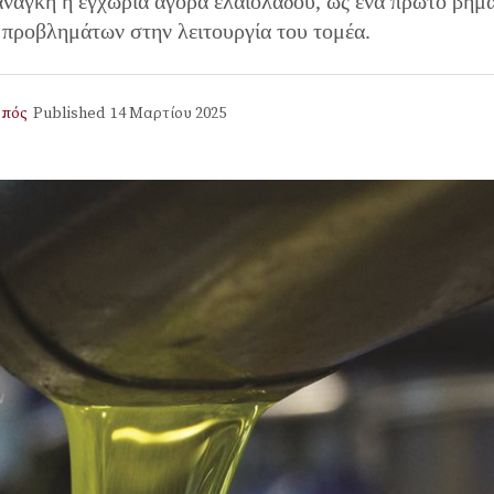
 ανάγκη η εγχώρια αγορά ελαιολάδου, ως ένα πρώτο βήμ
 προβλημάτων στην λειτουργία του τομέα.
ρπός
Published
14 Μαρτίου 2025