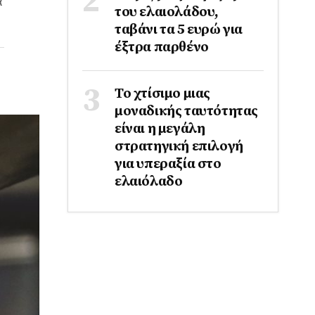
α
του ελαιολάδου,
ταβάνι τα 5 ευρώ για
έξτρα παρθένο
Το χτίσιμο μιας
μοναδικής ταυτότητας
είναι η μεγάλη
στρατηγική επιλογή
για υπεραξία στο
ελαιόλαδο