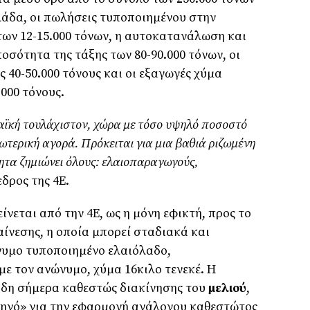
λάδα, οι πωλήσεις τυποποιημένου στην
 των 12-15.000 τόνων, η αυτοκατανάλωση και
οσότητα της τάξης των 80-90.000 τόνων, οι
 40-50.000 τόνους και οι εξαγωγές χύμα
.000 τόνους.
αϊκή τουλάχιστον, χώρα με τόσο υψηλό ποσοστό
ωτερική αγορά. Πρόκειται για μια βαθιά ριζωμένη
ητα ζημιώνει όλους: ελαιοπαραγωγούς,
εδρος της 4Ε.
νεται από την 4Ε, ως η μόνη εφικτή, προς το
ίνεσης, η οποία μπορεί σταδιακά και
νυμο τυποποιημένο ελαιόλαδο,
με τον ανώνυμο, χύμα 16κιλο τενεκέ. Η
ήδη σήμερα καθεστώς διακίνησης του
μελιού
,
δηγό» για την εφαρμογή ανάλογου καθεστώτος