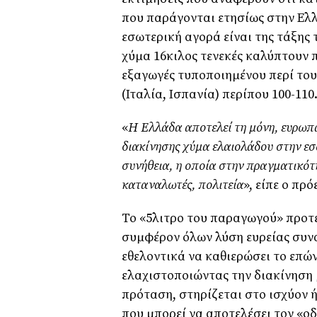
που παράγονται ετησίως στην Ελ
εσωτερική αγορά είναι της τάξης
χύμα 16κιλος τενεκές καλύπτουν π
εξαγωγές τυποποιημένου περί τους
(Ιταλία, Ισπανία) περίπου 100-110
«
Η Ελλάδα αποτελεί τη μόνη, ευρωπ
διακίνησης χύμα ελαιολάδου στην εσ
συνήθεια, η οποία στην πραγματικότ
καταναλωτές, πολιτεία
», είπε ο πρό
Το «5λιτρο του παραγωγού» προτεί
συμφέρον όλων λύση ευρείας συνα
εθελοντικά να καθιερώσει το επώ
ελαχιστοποιώντας την διακίνηση 
πρόταση, στηρίζεται στο ισχύον 
που μπορεί να αποτελέσει τον «ο