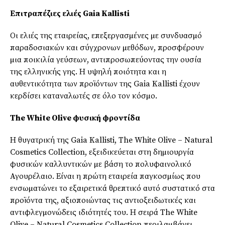
Επιτραπέζιες ελιές Gaia Kallisti
Οι ελιές της εταιρείας, επεξεργασµένες µε συνδυασµό
παραδοσιακών και σύγχρονων µεθόδων, προσφέρουν
µια ποικιλία γεύσεων, αντιπροσωπεύοντας την ουσία
της ελληνικής γης. Η υψηλή ποιότητα και η
αυθεντικότητα των προϊόντων της Gaia Kallisti έχουν
κερδίσει καταναλωτές σε όλο τον κόσµο.
The White Olive φυσική φροντίδα
Η θυγατρική της Gaia Kallisti, The White Olive – Natural
Cosmetics Collection, εξειδικεύεται στη δηµιουργία
φυσικών καλλυντικών µε βάση το πολυφαινολικό
Αγουρέλαιο. Είναι η πρώτη εταιρεία παγκοσµίως που
ενσωµατώνει το εξαιρετικά θρεπτικό αυτό συστατικό στα
προϊόντα της, αξιοποιώντας τις αντιοξειδωτικές και
αντιφλεγµονώδεις ιδιότητές του. Η σειρά The White
Olive – Natural Cosmetics Collection περιλαµβάνει