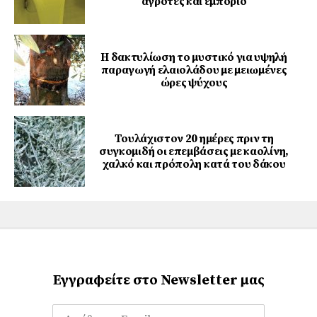
αγρότες και εμπόριο
Η δακτυλίωση το μυστικό για υψηλή
παραγωγή ελαιολάδου με μειωμένες
ώρες ψύχους
Τουλάχιστον 20 ημέρες πριν τη
συγκομιδή οι επεμβάσεις με καολίνη,
χαλκό και πρόπολη κατά του δάκου
Εγγραφείτε στο Newsletter μας