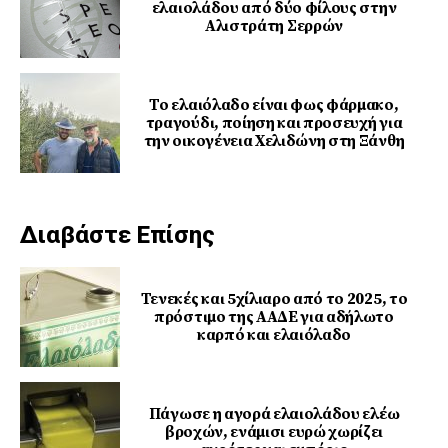
ελαιολάδου από δύο φίλους στην
Αλιστράτη Σερρών
Το ελαιόλαδο είναι φως φάρμακο,
τραγούδι, ποίηση και προσευχή για
την οικογένεια Χελιδώνη στη Ξάνθη
Διαβάστε Επίσης
Τενεκές και 5χίλιαρο από το 2025, το
πρόστιμο της ΑΑΔΕ για αδήλωτο
καρπό και ελαιόλαδο
Πάγωσε η αγορά ελαιολάδου ελέω
βροχών, ενάμισι ευρώ χωρίζει