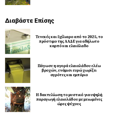
Διαβάστε Επίσης
Τενεκές και 5χίλιαρο από το 2025, το
πρόστιμο της ΑΑΔΕ για αδήλωτο
καρπό και ελαιόλαδο
Πάγωσε η αγορά ελαιολάδου ελέω
βροχών, ενάμισι ευρώ χωρίζει
αγρότες και εμπόριο
Η δακτυλίωση το μυστικό για υψηλή
παραγωγή ελαιολάδου με μειωμένες
ώρες ψύχους