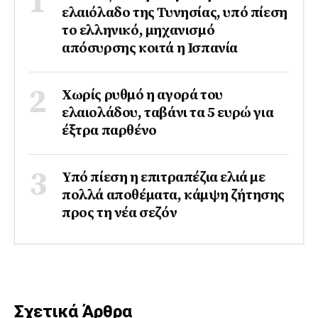
ελαιόλαδο της Τυνησίας, υπό πίεση
το ελληνικό, μηχανισμό
απόσυρσης κοιτά η Ισπανία
Χωρίς ρυθμό η αγορά του
ελαιολάδου, ταβάνι τα 5 ευρώ για
έξτρα παρθένο
Υπό πίεση η επιτραπέζια ελιά με
πολλά αποθέματα, κάμψη ζήτησης
προς τη νέα σεζόν
Σχετικά Άρθρα