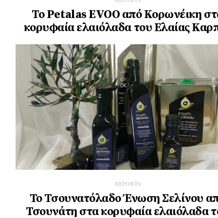
REPORTS
Το Petalas EVOO από Κορωνέικη στ
κορυφαία ελαιόλαδα του Ελαίας Καρ
REPORTS
Το Τσουνατόλαδο Ένωση Σελίνου α
Τσουνάτη στα κορυφαία ελαιόλαδα τ