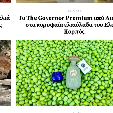
REPORTS
ελιά
Το Τhe Governor Premium από Λι
ς
στα κορυφαία ελαιόλαδα του Ελ
Καρπός