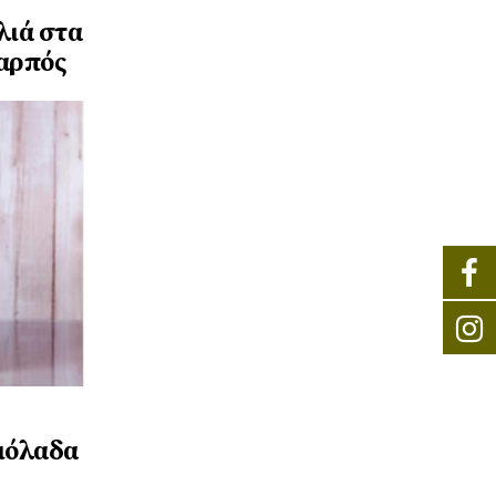
λιά στα
Καρπός
ιόλαδα