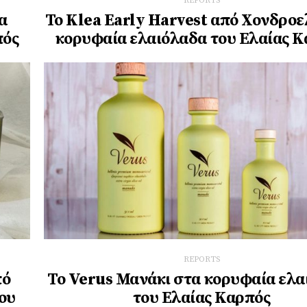
REPORTS
α
Το Klea Early Harvest από Χονδροε
πός
κορυφαία ελαιόλαδα του Ελαίας 
REPORTS
πό
Το Verus Μανάκι στα κορυφαία ελα
ου
του Ελαίας Καρπός