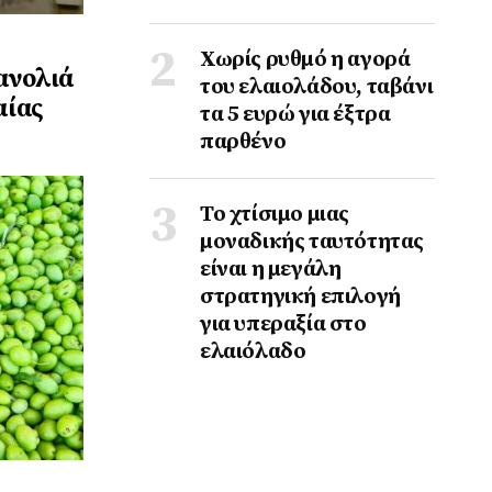
Χωρίς ρυθμό η αγορά
ανολιά
του ελαιολάδου, ταβάνι
αίας
τα 5 ευρώ για έξτρα
παρθένο
Το χτίσιμο μιας
μοναδικής ταυτότητας
είναι η μεγάλη
στρατηγική επιλογή
για υπεραξία στο
ελαιόλαδο