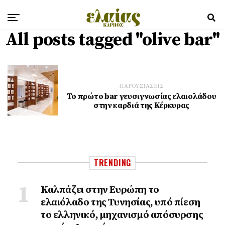
All posts tagged "olive bar"
ΠΑΡΟΥΣΙΑΣΕΙΣ
Το πρώτο bar γευσιγνωσίας ελαιολάδου
στην καρδιά της Κέρκυρας
TRENDING
Καλπάζει στην Ευρώπη το
ελαιόλαδο της Τυνησίας, υπό πίεση
το ελληνικό, μηχανισμό απόσυρσης