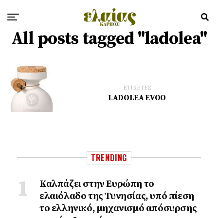
All posts tagged "ladolea"
ΕΤΙΚΕΤΕΣ
LADOLEA EVOO
TRENDING
Καλπάζει στην Ευρώπη το
ελαιόλαδο της Τυνησίας, υπό πίεση
το ελληνικό, μηχανισμό απόσυρσης