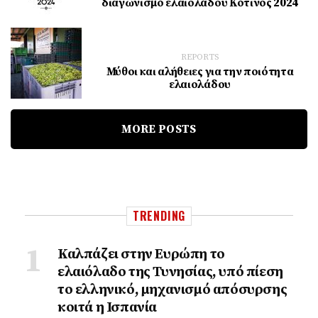
διαγωνισμό ελαιολάδου Κότινος 2024
REPORTS
Μύθοι και αλήθειες για την ποιότητα
ελαιολάδου
MORE POSTS
TRENDING
Καλπάζει στην Ευρώπη το
ελαιόλαδο της Τυνησίας, υπό πίεση
το ελληνικό, μηχανισμό απόσυρσης
κοιτά η Ισπανία