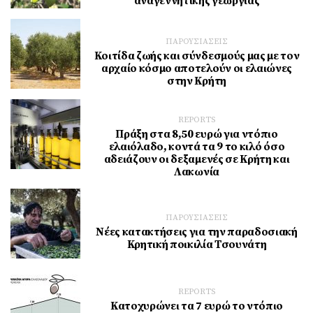
αναγεννητικής γεωργίας
ΠΑΡΟΥΣΙΑΣΕΙΣ
Κοιτίδα ζωής και σύνδεσμούς μας με τον
αρχαίο κόσμο αποτελούν οι ελαιώνες
στην Κρήτη
REPORTS
Πράξη στα 8,50 ευρώ για ντόπιο
ελαιόλαδο, κοντά τα 9 το κιλό όσο
αδειάζουν οι δεξαμενές σε Κρήτη και
Λακωνία
ΠΑΡΟΥΣΙΑΣΕΙΣ
Νέες κατακτήσεις για την παραδοσιακή
Κρητική ποικιλία Τσουνάτη
REPORTS
Κατοχυρώνει τα 7 ευρώ το ντόπιο