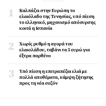
Καλπάζει στην Ευρώπη το
ελαιόλαδο της Τυνησίας, υπό πίεση
το ελληνικό, μηχανισμό απόσυρσης
κοιτά η Ισπανία
Χωρίς ρυθμό η αγορά του
ελαιολάδου, ταβάνι τα 5 ευρώ για
έξτρα παρθένο
Υπό πίεση η επιτραπέζια ελιά με
πολλά αποθέματα, κάμψη ζήτησης
προς τη νέα σεζόν