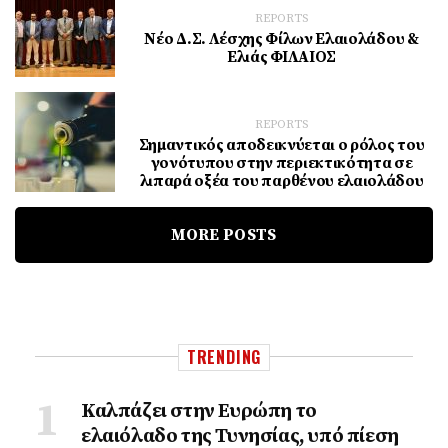
REPORTS
Νέο Δ.Σ. Λέσχης Φίλων Ελαιολάδου &
Ελιάς ΦΙΛΑΙΟΣ
REPORTS
Σημαντικός αποδεικνύεται ο ρόλος του
γονότυπου στην περιεκτικότητα σε
λιπαρά οξέα του παρθένου ελαιολάδου
MORE POSTS
TRENDING
Καλπάζει στην Ευρώπη το
ελαιόλαδο της Τυνησίας, υπό πίεση