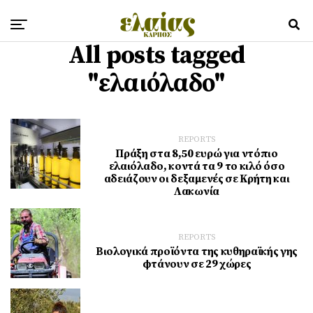
All posts tagged
"ελαιόλαδο"
REPORTS
Πράξη στα 8,50 ευρώ για ντόπιο
ελαιόλαδο, κοντά τα 9 το κιλό όσο
αδειάζουν οι δεξαμενές σε Κρήτη και
Λακωνία
REPORTS
Βιολογικά προϊόντα της κυθηραϊκής γης
φτάνουν σε 29 χώρες