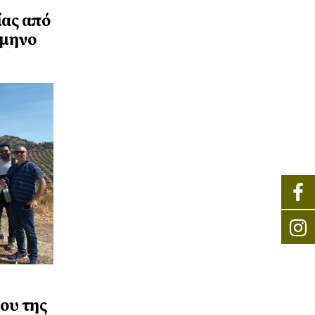
ίας από
άμηνο
ου της