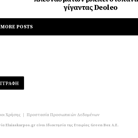
γίγαντας Deoleo
MORE POSTS
οι Χρήσης
|
Προστασία Προσωπικών Δεδομένων
ία Elaiaskarpos.gr είναι Ιδιοκτησία της Εταιρίας Green Box A.E.