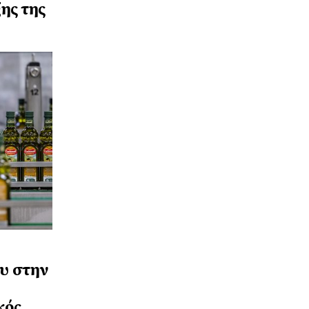
ης της
υ στην
κός