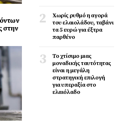
Χωρίς ρυθμό η αγορά
ϊόντων
του ελαιολάδου, ταβάνι
ς στην
τα 5 ευρώ για έξτρα
παρθένο
Το χτίσιμο μιας
μοναδικής ταυτότητας
είναι η μεγάλη
στρατηγική επιλογή
για υπεραξία στο
ελαιόλαδο