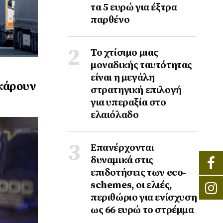
τα 5 ευρώ για έξτρα
παρθένο
Το χτίσιμο μιας
μοναδικής ταυτότητας
είναι η μεγάλη
οκάρουν
στρατηγική επιλογή
για υπεραξία στο
ελαιόλαδο
Επανέρχονται
δυναμικά στις
επιδοτήσεις των eco-
schemes, οι ελιές,
περιθώριο για ενίσχυση
ως 66 ευρώ το στρέμμα