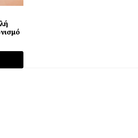
ηλή
ωνισμό