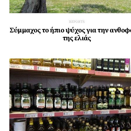
REPORTS
Σύμμαχος το ήπιο ψύχος για την ανθοφ
της ελιάς