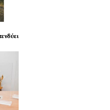
πενδύει