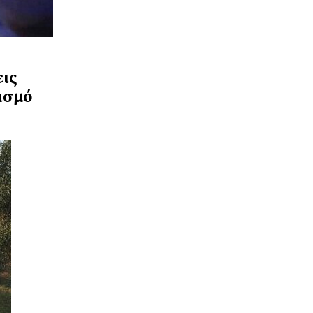
εις
ισμό