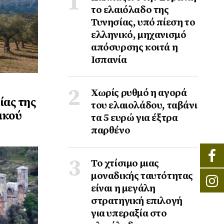
το ελαιόλαδο της
Τυνησίας, υπό πίεση το
ελληνικό, μηχανισμό
απόσυρσης κοιτά η
Ισπανία
Χωρίς ρυθμό η αγορά
ίας της
του ελαιολάδου, ταβάνι
ικού
τα 5 ευρώ για έξτρα
παρθένο
Το χτίσιμο μιας
μοναδικής ταυτότητας
είναι η μεγάλη
στρατηγική επιλογή
για υπεραξία στο