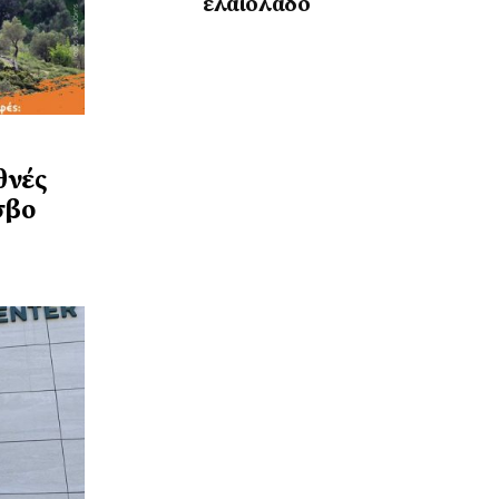
ελαιόλαδο
θνές
σβο