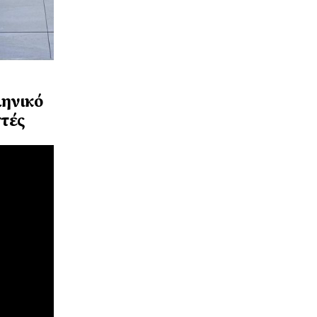
ληνικό
στές